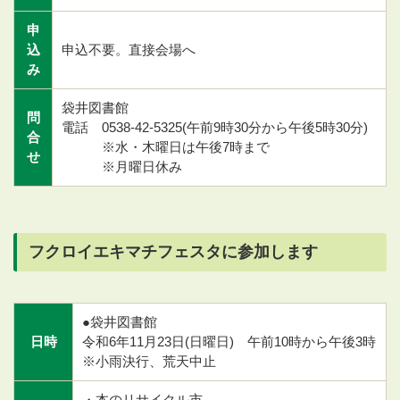
申
込
申込不要。直接会場へ
み
袋井図書館
問
電話 0538-42-5325(午前9時30分から午後5時30分)
合
※水・木曜日は午後7時まで
せ
※月曜日休み
フクロイエキマチフェスタに参加します
●袋井図書館
日時
令和6年11月23日(日曜日) 午前10時から午後3時
※小雨決行、荒天中止
・本のリサイクル市