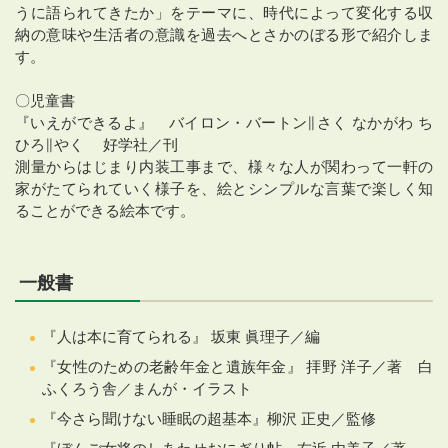
うに語られてきたか」をテーマに、時代によって変化する収
納の意味や生活者の意識を過去へとさかのぼる形で紹介しま
す。
〇児童書
『いえができるよ』 バイロン・バートン∥さく なかがわ ち
ひろ∥やく 好学社／刊
測量からはじまり内装工事まで、様々な人が関わって一軒の
家がたてられていく様子を、絵とシンプルな言葉で楽しく知
ることができる絵本です。
一般書
『人は本に育てられる』 坂東 眞理子／編
『女性のための老齢年金と遺族年金』 拝野 洋子／著 白
ふくろう舎／まんが・イラスト
『今さら聞けない睡眠の超基本』柳沢 正史／監修