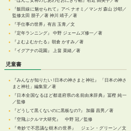
『ぼんご女将のしあわせおにぎり帖』右近 由美子／著
『飯田線に魅せられて』アベ ナオミ／マンガ 森山 沙耶／
監修太田 朋子／著 神川 靖子／著
『手仕事の世界』有吉 玉青／文
『定年ランニング』 中野 ジェームズ修一／著
『よむよむかたる』朝倉 かすみ／著
『イグアナの花園』 上畠 菜緒／著
児童書
『みんなが知りたい !日本の神さまと神社』 「日本の神さ
まと神社」編集室／著
『日本全国なるほど都道府県の名前由来辞典』冨樫 純一
／監修
『どうして黒くないのに黒板なの?』 加藤 昌男／著
『空飛ぶクルマ大研究』 中野 冠／監修
『奇妙で不思議な樹木の世界』 ジェン・グリーン／文