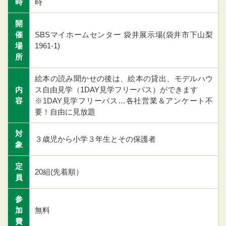
時
時
開
催
SBSマイホームセンター 袋井展示場(袋井市下山梨
場
1961-1)
所
絵本の読み聞かせの後は、絵本の貸出、モデルハウ
内
ス自由見学（1DAY見学フリーパス）ができます
容
※1DAY見学フリーパス…各社営業＆アンケート不
要！自由に見放題
対
３歳児から小学３年生とその保護者
象
定
20組(先着順
）
員
参
加
無料
費