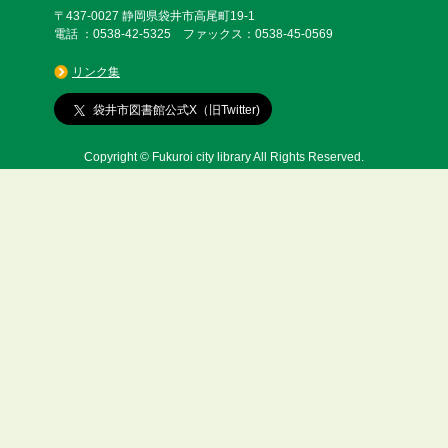
〒437-0027 静岡県袋井市高尾町19-1
電話 ：0538-42-5325 ファックス：0538-45-0569
リンク集
袋井市図書館公式X（旧Twitter)
Copyright © Fukuroi city library All Rights Reserved.