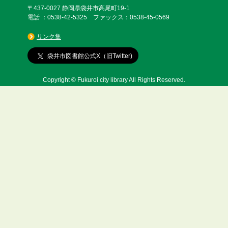
〒437-0027 静岡県袋井市高尾町19-1
電話 ：0538-42-5325 ファックス：0538-45-0569
リンク集
袋井市図書館公式X（旧Twitter)
Copyright © Fukuroi city library All Rights Reserved.