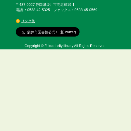
〒437-0027 静岡県袋井市高尾町19-1
電話 ：0538-42-5325 ファックス：0538-45-0569
リンク集
袋井市図書館公式X（旧Twitter)
Copyright © Fukuroi city library All Rights Reserved.