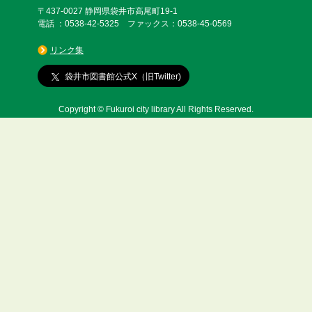
〒437-0027 静岡県袋井市高尾町19-1
電話 ：0538-42-5325 ファックス：0538-45-0569
リンク集
袋井市図書館公式X（旧Twitter)
Copyright © Fukuroi city library All Rights Reserved.