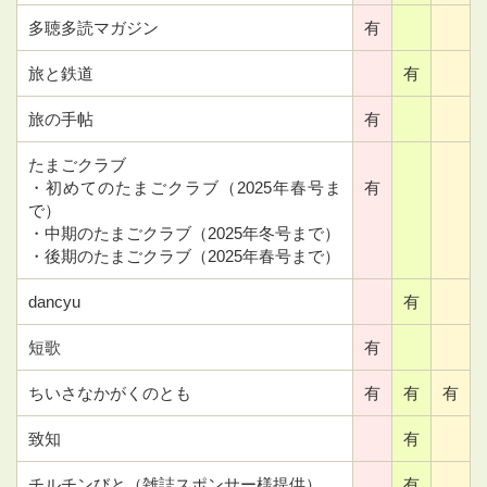
多聴多読マガジン
有
旅と鉄道
有
旅の手帖
有
たまごクラブ
・初めてのたまごクラブ（2025年春号ま
有
で）
・中期のたまごクラブ（2025年冬号まで）
・後期のたまごクラブ（2025年春号まで）
dancyu
有
短歌
有
ちいさなかがくのとも
有
有
有
致知
有
チルチンびと（雑誌スポンサー様提供）
有