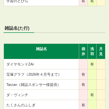
宇宙のとびら
有
有
雑誌名(た行)
雑誌名
袋
浅
月
井
羽
見
ダイヤモンドZAi
有
宝塚グラフ（2026年４月号まで）
有
Tarzan（雑誌スポンサー様提供）
有
ダ・ヴィンチ
有
たくさんのふしぎ
有