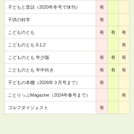
子どもと昔話（2020年冬号で休刊）
有
子供の科学
有
こどものとも
有
有
有
こどものとも 0.1.2
有
こどものとも 年少版
有
有
有
こどものとも 年中向き
有
有
有
子どもの本棚（2026年３月号まで）
有
ことりっぷMagazine（2024年春号まで）
有
ゴルフダイジェスト
有