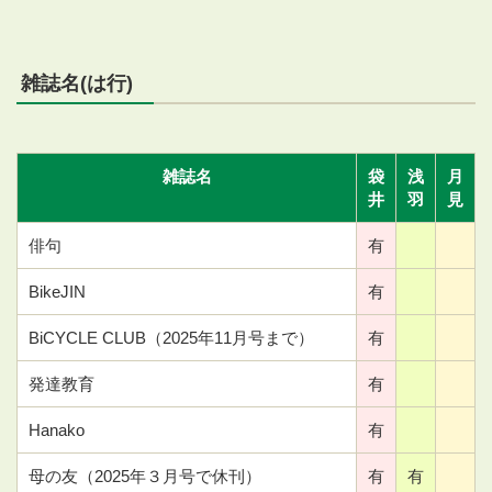
雑誌名(は行)
雑誌名
袋
浅
月
井
羽
見
俳句
有
BikeJIN
有
BiCYCLE CLUB（2025年11月号まで）
有
発達教育
有
Hanako
有
母の友（2025年３月号で休刊）
有
有