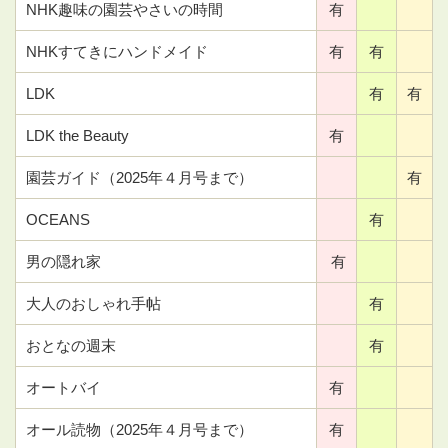
NHK趣味の園芸やさいの時間
有
NHKすてきにハンドメイド
有
有
LDK
有
有
LDK the Beauty
有
園芸ガイド（2025年４月号まで）
有
OCEANS
有
男の隠れ家
有
大人のおしゃれ手帖
有
おとなの週末
有
オートバイ
有
オール読物（2025年４月号まで）
有