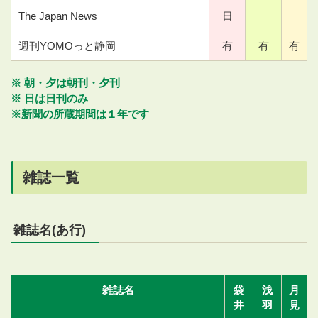
The Japan News
日
週刊YOMOっと静岡
有
有
有
※ 朝・夕は朝刊・夕刊
※ 日は日刊のみ
※新聞の所蔵期間は１年です
雑誌一覧
雑誌名(あ行)
雑誌名
袋
浅
月
井
羽
見