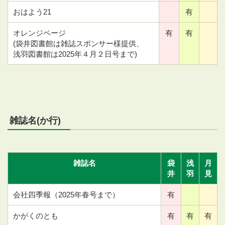
おはよう21
有
オレンジページ
有
有
(袋井図書館は雑誌スポンサー様提供、
浅羽図書館は2025年４月２日号まで)
雑誌名(か行)
雑誌名
袋
浅
月
井
羽
見
会社四季報（2025年春号まで）
有
かがくのとも
有
有
有