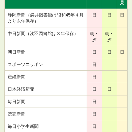
見
静岡新聞（袋井図書館は昭和45年４月
日
日
日
より永年保存）
中日新聞（浅羽図書館は３年保存）
朝・
朝・
夕
夕
朝日新聞
日
日
日
スポーツニッポン
日
産経新聞
日
日本経済新聞
日
日
毎日新聞
日
読売新聞
日
毎日小学生新聞
日