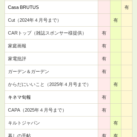
Casa BRUTUS
有
Cut（2024年４月号まで）
有
CARトップ（雑誌スポンサー様提供）
有
家庭画報
有
家電批評
有
ガーデン＆ガーデン
有
からだにいいこと（2025年４月号まで）
有
キネマ旬報
有
CAPA（2025年４月号まで）
有
キルトジャパン
有
暮しの手帖
有
有