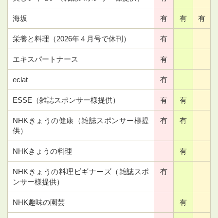
海坂
有
有
有
栄養と料理（2026年４月号で休刊）
有
エキスパートナース
有
eclat
有
ESSE（雑誌スポンサー様提供）
有
有
NHKきょうの健康（雑誌スポンサー様提
有
有
供）
NHKきょうの料理
有
NHKきょうの料理ビギナーズ（雑誌スポ
有
ンサー様提供）
NHK趣味の園芸
有