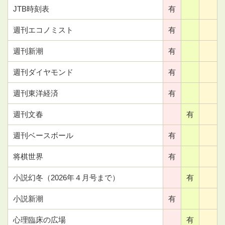
JTB時刻表
有
週刊エコノミスト
有
週刊新潮
有
週刊ダイヤモンド
有
週刊東洋経済
有
週刊文春
有
週刊ベースボール
有
将棋世界
有
小説幻冬（2026年４月号まで）
有
小説新潮
有
心理臨床の広場
有