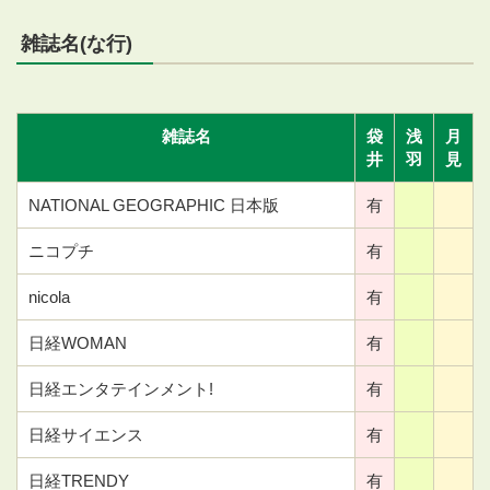
雑誌名(な行)
雑誌名
袋
浅
月
井
羽
見
NATIONAL GEOGRAPHIC 日本版
有
ニコプチ
有
nicola
有
日経WOMAN
有
日経エンタテインメント!
有
日経サイエンス
有
日経TRENDY
有