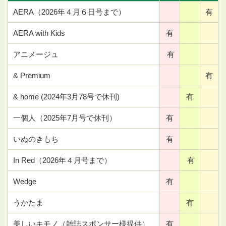
AERA（2026年４月６日号まで）
有
AERA with Kids
有
アニメージュ
有
& Premium
有
& home (2024年3月78号で休刊)
有
一個人（2025年7月号で休刊）
有
いぬのきもち
有
In Red（2026年４月号まで）
有
Wedge
有
うかたま
有
美しいキモノ（雑誌スポンサー様提供）
有