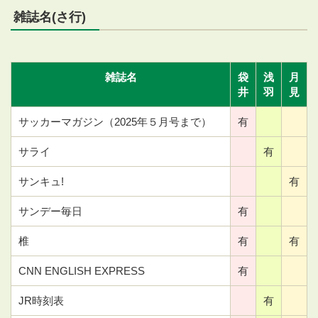
雑誌名(さ行)
雑誌名
袋
浅
月
井
羽
見
サッカーマガジン（2025年５月号まで）
有
サライ
有
サンキュ!
有
サンデー毎日
有
椎
有
有
CNN ENGLISH EXPRESS
有
JR時刻表
有