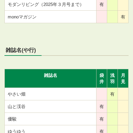
モダンリビング（2025年３月号まで）
有
monoマガジン
有
雑誌名(や行)
雑誌名
袋
浅
月
井
羽
見
やさい畑
有
山と渓谷
有
優駿
有
ゆうゆう
有