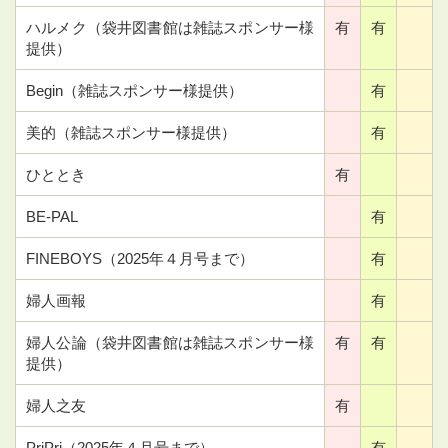
ハルメク（袋井図書館は雑誌スポンサー様
有
有
提供）
Begin（雑誌スポンサー様提供）
有
美的（雑誌スポンサー様提供）
有
ひととき
有
BE-PAL
有
FINEBOYS（2025年４月号まで）
有
婦人画報
有
婦人公論（袋井図書館は雑誌スポンサー様
有
有
提供）
婦人之友
有
PriPri（2025年４月号まで）
有