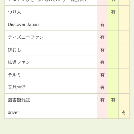
つり人
有
Discover Japan
有
ディズニーファン
有
鉄おも
有
鉄道ファン
有
テルミ
有
天然生活
有
図書館雑誌
有
有
driver
有