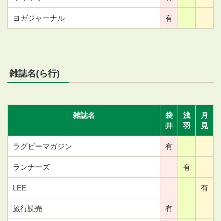
ヨガジャーナル
有
雑誌名(ら行)
雑誌名
袋
浅
月
井
羽
見
ラグビーマガジン
有
ランナーズ
有
LEE
有
旅行読売
有