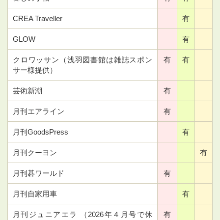
CREA Traveller
有
GLOW
有
クロワッサン（浅羽図書館は雑誌スポン
有
有
サー様提供）
芸術新潮
有
月刊エアライン
有
月刊GoodsPress
有
月刊クーヨン
有
月刊碁ワールド
有
月刊自家用車
有
月刊ジュニアエラ （2026年４月号で休
有