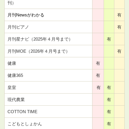
刊）
月刊Newsがわかる
有
月刊ピアノ
有
月刊星ナビ（2025年４月号まで）
有
月刊MOE（2026年４月号まで）
有
健康
有
健康365
有
皇室
有
有
現代農業
有
COTTON TIME
有
こどもとしょかん
有