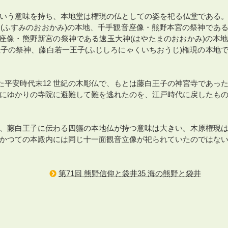
いう意味を持ち、本地堂は権現の仏としての姿を祀る仏堂である
(ふすみのおおかみ)の本地、千手観音座像・熊野本宮の祭神であ
来座像・熊野新宮の祭神である速玉大神(はやたまのおおかみ)の本
子の祭神、藤白若一王子(ふじしろにゃくいちおうじ)権現の本地
た平安時代末12 世紀の木彫仏で、もとは藤白王子の神宮寺であっ
にゆかりの寺院に避難して難を逃れたのを、江戸時代に戻したも
、藤白王子に伝わる四軀の本地仏が持つ意味は大きい。木原権現
かつての本殿内には同じ十一面観音立像が祀られていたのではな
第71回 熊野信仰と袋井35 海の熊野と袋井