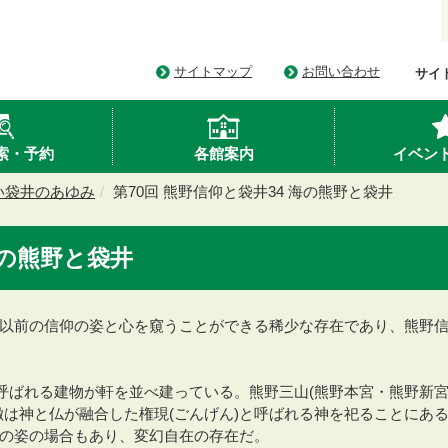
サイトマップ
お問い合わせ
サイ
索・予約
各館案内
イベン
い袋井のあゆみ
第70回 熊野信仰と袋井34 海の熊野と袋井
海の熊野と袋井
以前の信仰の姿と心を窺うことができる稀少な存在であり、熊野
と呼ばれる建物が軒を並べ建っている。熊野三山(熊野本宮・熊野新
徴は神と仏が融合した権現(ごんげん)と呼ばれる神を祀ることにあ
の姿の場合もあり、変幻自在の存在だ。