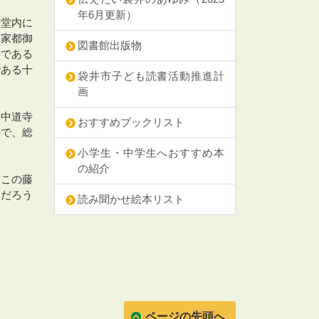
年6月更新）
。堂内に
る家都御
図書館出版物
地である
である十
袋井市子ども読書活動推進計
画
た中道寺
おすすめブックリスト
ので、総
小学生・中学生へおすすめ本
の紹介
はこの藤
いだろう
読み聞かせ絵本リスト
ページの先頭へ