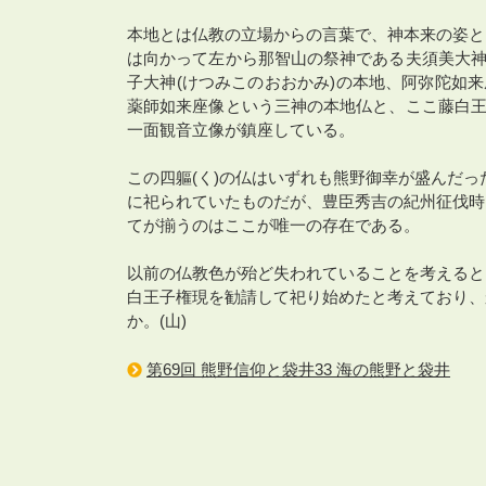
本地とは仏教の立場からの言葉で、神本来の姿と
は向かって左から那智山の祭神である夫須美大神
子大神(けつみこのおおかみ)の本地、阿弥陀如
薬師如来座像という三神の本地仏と、ここ藤白王
一面観音立像が鎮座している。
この四軀(く)の仏はいずれも熊野御幸が盛んだっ
に祀られていたものだが、豊臣秀吉の紀州征伐時
てが揃うのはここが唯一の存在である。
以前の仏教色が殆ど失われていることを考えると
白王子権現を勧請して祀り始めたと考えており、
か。(山)
第69回 熊野信仰と袋井33 海の熊野と袋井