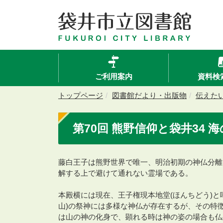
ご利用案内
資料検
トップページ
図書館だより・出版物
伝えた
第70回 熊野信仰と袋井34 
藤白王子は熊野世界で唯一、明治初期の神仏分離
解する上で避けて通れない霊場である。
本殿横には現在、王子権現本地堂(ほんちどう)
山)の祭神には多様な神仏が存在するが、その特
は山の神の化身で、顕れる時は神の姿の場合も仏