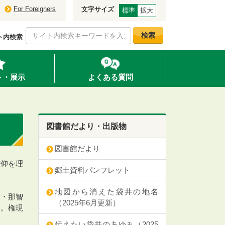
For Foreigners
文字サイズ
標準
拡大
検索
ト内検索
ト・展示
よくある質問
図書館だより・出版物
図書館だより
信仰を理
郷土資料パンフレット
地図から消えた袋井の地名
宮・那智
（2025年6月更新）
る。権現
伝えたい袋井のあゆみ（2025