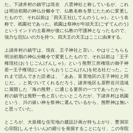
た。下諸井村の鎮守は現在 八雲神社と称しているが、これ
は明治初期の神仏分離令で、仏教名称を禁じたために変更し
たもので、それ以前は「四天王社(してんのうしゃ)」という名
称で、祇園社であった。祇園は祭神が牛頭天王(ごずてんのう)
というインドの土着神が後に仏教の守護神となったもので、
強力な厄払いの力を持つ。四天王の天王はここに由来する。
上諸井村の鎮守は、現在、王子神社と言い、やはりこちらも
明治初期の神仏分離令で変更したもので、それ以前は「王子
権現社(おうじごんげんしゃ)」という熊野三所権現の御子神
若一王子権現(にゃくいちおうじごんげん)を祀る社だった。こ
れまで読んできた読者は、「ああ、富里地区の王子神社と同
じだ。」と気づいてくれるだろう。諸井地区も原野谷川流域
に展開した「海の熊野」に通じる要所の一つであったから、
村の鎮守は熊野一色と言いたいところだが、下諸井村は祇園
という、川の祓い神を祭神に選んでいるから、熊野神は無い
と思っていた。
ところが、大規模な住宅地の建設計画が持ち上がり、曹洞宗
心宗院(しんそういん)の廻りを発掘することになり、この寺院