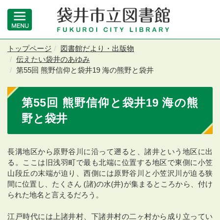
トップページ
図書館だより・出版物
伝えたい袋井のあゆみ
第55回 熊野信仰と袋井19 海の熊野と袋井
第55回 熊野信仰と袋井19 海の熊
野と袋井
長溝地区から原野谷川に沿って遡ると、諸井という地区に出
る。ここは旧浅羽町で最も北端に位置する地区で東側に小笠
山段丘の末端が迫り、西側には原野谷川と小笠沢川が迫る狭
間に位置し、たくさん (諸)の水(井)が集まるところから、付け
られた地名と言えるだろう。
江戸時代には上諸井村、下諸井村の二ヶ村から成り立ってい