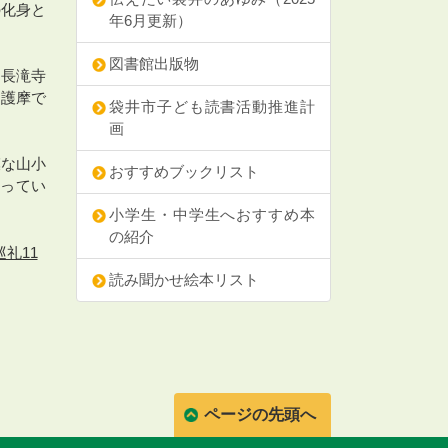
の化身と
年6月更新）
図書館出版物
、長滝寺
を護摩で
袋井市子ども読書活動推進計
画
模な山小
おすすめブックリスト
残ってい
小学生・中学生へおすすめ本
の紹介
礼11
読み聞かせ絵本リスト
ページの先頭へ