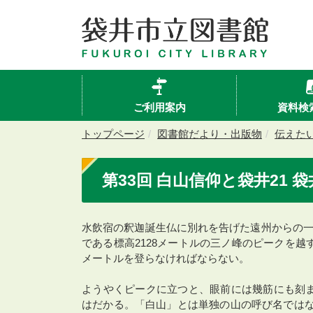
ご利用案内
資料検
トップページ
図書館だより・出版物
伝えた
第33回 白山信仰と袋井21 
水飲宿の釈迦誕生仏に別れを告げた遠州からの一
である標高2128メートルの三ノ峰のピークを越
メートルを登らなければならない。
ようやくピークに立つと、眼前には幾筋にも刻ま
はだかる。「白山」とは単独の山の呼び名ではな