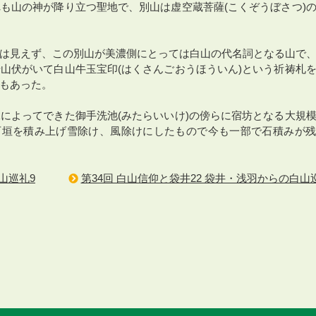
も山の神が降り立つ聖地で、別山は虚空蔵菩薩(こくぞうぼさつ)
は見えず、この別山が美濃側にとっては白山の代名詞となる山で
山伏がいて白山牛玉宝印(はくさんごおうほういん)という祈祷札
もあった。
によってできた御手洗池(みたらいいけ)の傍らに宿坊となる大規
石垣を積み上げ雪除け、風除けにしたもので今も一部で石積みが
山巡礼9
第34回 白山信仰と袋井22 袋井・浅羽からの白山巡