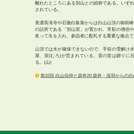
離れたところにある別山との総称である。いずれ
されている。
美濃長滝寺や石徹白集落からは白山山頂の御前峰
の詰所である「別山室」が置かれ、常駐の僧侶や
炙って生を入れ、参詣者に配札する重要な拠点で
山頂では水が確保できないので、手前の雪解け水
屋、室(むろ)が営まれている。昔の室は廻りに
る。(山)
第32回 白山信仰と袋井20 袋井・浅羽からの白