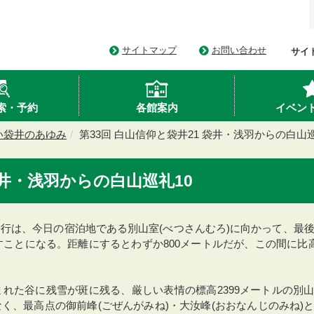
サイトマップ
お問い合わせ
サイ
索・予約
各館案内
イベン
い袋井のあゆみ
第33回 白山信仰と袋井21 袋井・浅羽からの白山巡
袋井・浅羽からの白山巡礼10
行は、今日の宿泊地である別山室(べつさんむろ)に向かって、最
すことになる。距離にするとわずか800メートルだが、この間に比高
れた谷に残雪が斑に残る、厳しい表情の標高2399メートルの別
く、最高点の御前峰(ごぜんがみね)・大汝峰(おおなんじのみね)