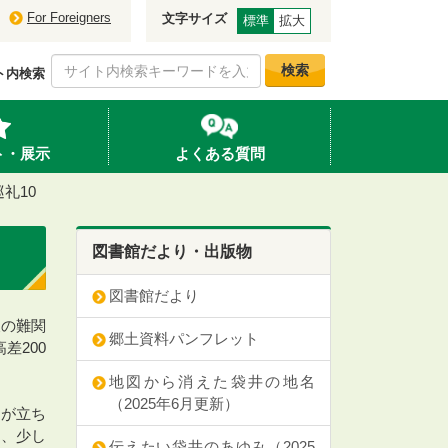
For Foreigners
文字サイズ
標準
拡大
検索
ト内検索
ト・展示
よくある質問
礼10
図書館だより・出版物
図書館だより
後の難関
郷土資料パンフレット
差200
地図から消えた袋井の地名
（2025年6月更新）
山が立ち
と、少し
伝えたい袋井のあゆみ（2025