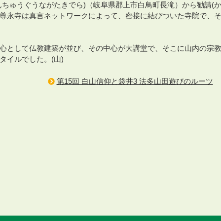
んちゅうぐうながたきでら)（岐阜県郡上市白鳥町長滝）から勧請(
寺と尊永寺は真言ネットワークによって、密接に結びついた寺院で、
心として仏教建築が並び、その中心が大講堂で、そこに山内の宗
イルでした。(山)
第15回 白山信仰と袋井3 法多山田遊びのルーツ