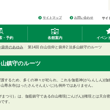
サイトマップ
お問い合わせ
サイ
索・予約
各館案内
イベン
い袋井のあゆみ
第14回 白山信仰と袋井2 法多山鎮守のルーツ
法多山鎮守のルーツ
護するため、多くの神々が祀られ、これを伽藍神(がらんしん)(伽
山尊永寺(はったさんそんえいじ)も例外ではありません。
びまつり)」は、伽藍鎮守である白山権現(ごんげん)(権現とは天台
のです。