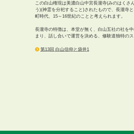
この白山権現は美濃白山中宮長瀧寺(みのはくさ
う)(神霊を分祀すること)されたもので、長瀧
町時代、15～16世紀のことと考えられます。
長瀧寺の特徴は、本堂が無く、白山五社の社を中
まり、話し合いで運営を決める、修験道独特のスタ
第13回 白山信仰と袋井1