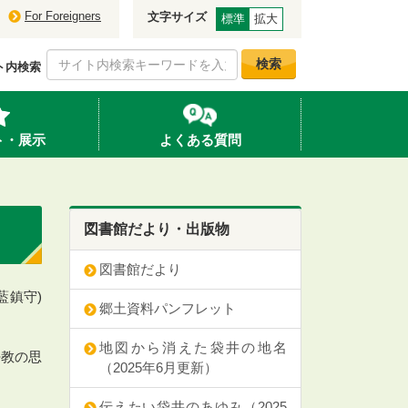
For Foreigners
文字サイズ
標準
拡大
検索
ト内検索
ト・展示
よくある質問
図書館だより・出版物
図書館だより
藍鎮守)
郷土資料パンフレット
地図から消えた袋井の地名
密教の思
（2025年6月更新）
伝えたい袋井のあゆみ（2025