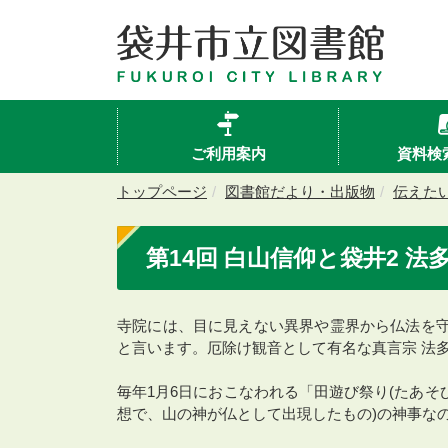
ご利用案内
資料検
トップページ
図書館だより・出版物
伝えた
第14回 白山信仰と袋井2 
寺院には、目に見えない異界や霊界から仏法を守
と言います。厄除け観音として有名な真言宗 法多
毎年1月6日におこなわれる「田遊び祭り(たあそ
想で、山の神が仏として出現したもの)の神事な