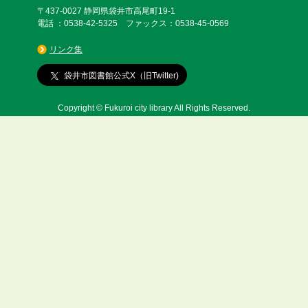
〒437-0027 静岡県袋井市高尾町19-1
電話 ：0538-42-5325 ファックス：0538-45-0569
リンク集
袋井市図書館公式X（旧Twitter)
Copyright © Fukuroi city library All Rights Reserved.