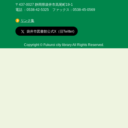
〒437-0027 静岡県袋井市高尾町19-1
電話 ：0538-42-5325 ファックス：0538-45-0569
リンク集
袋井市図書館公式X（旧Twitter)
Copyright © Fukuroi city library All Rights Reserved.