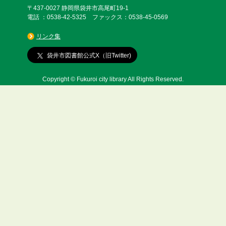
〒437-0027 静岡県袋井市高尾町19-1
電話 ：0538-42-5325 ファックス：0538-45-0569
リンク集
袋井市図書館公式X（旧Twitter)
Copyright © Fukuroi city library All Rights Reserved.