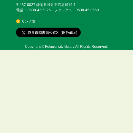
〒437-0027 静岡県袋井市高尾町19-1
電話 ：0538-42-5325 ファックス：0538-45-0569
リンク集
袋井市図書館公式X（旧Twitter)
Copyright © Fukuroi city library All Rights Reserved.