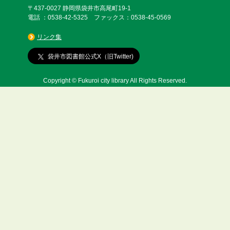
〒437-0027 静岡県袋井市高尾町19-1
電話 ：0538-42-5325 ファックス：0538-45-0569
リンク集
袋井市図書館公式X（旧Twitter)
Copyright © Fukuroi city library All Rights Reserved.